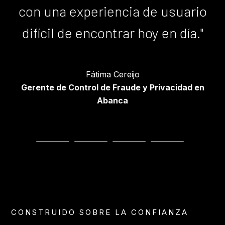
con una experiencia de usuario
difícil de encontrar hoy en día."
Administración de Sistemas
Nalanda
Edorta Guerrero
Fátima Cereijo
Administrador de Sistemas IT & Business
David Seco
Gerente de Control de Fraude y Privacidad en
Intelligence Reporting Analyst en GHI Smart
IT Manager en Ulma Construccion
Abanca
Furnaces
CONSTRUIDO SOBRE LA CONFIANZA